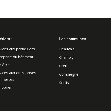
tiers :
Les communes
Beauvais
vices aux particuliers
reprise du bâtiment
Chambly
n être
Creil
vices aux entreprises
Compiègne
mmerces
Senlis
obilier