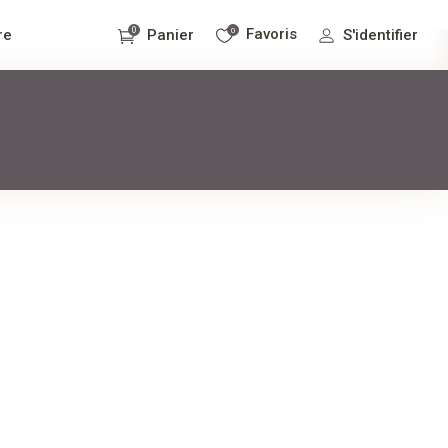
0
0
Favoris
re
S'identifier
Panier
it dans le panier.