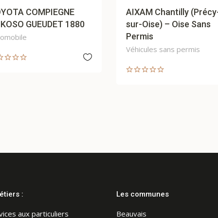
AIXAM Chantilly (Précy-
AIXAM B
80
sur-Oise) – Oise Sans
Sans Pe
Permis
Véhicules
Véhicules sans permis
tiers :
Les communes
Beauvais
vices aux particuliers