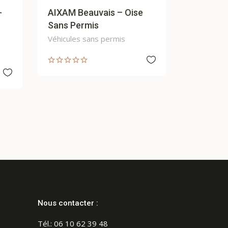
eauvais – Oise
NISSAN COMPIEGNE
rmis
SKYLINE GUEUDET 1880
 sans permis
Automobiles
Nous contacter :
Tél.:
06 10 62 39 48