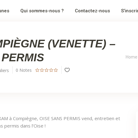
nes
Qui sommes-nous ?
Contactez-nous
S’inscri
Aucun produ
PIÈGNE (VENETTE) –
 PERMIS
Home
0
Notes
liers
AIXAM à Compiègne, OISE SANS PERMIS vend, entretien et
ns permis dans l’Oise !