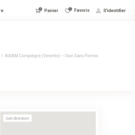
0
0
Favoris
re
S'identifier
Panier
it dans le panier.
/
AIXAM Compiègne (Venette) – Oise Sans Permis
Get direction