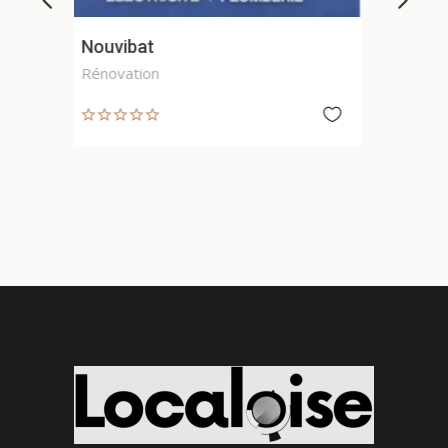
Pragmafuite
Formation recherche fuite eau