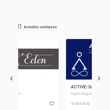
Activités similaires
ACTIVE-Sophro
LA
Sophrologue
Lan